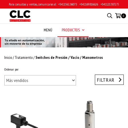
Para consultas y ventas, comunicarse al: ‎ +541156136073 ‎ ‎ +541169816626 ‎ ‎ +541121387275
0
MENÚ
PRODUCTOS
Inicio
/
Tratamiento
/
Switches de Presión / Vacío / Manometros
Ordenar por
FILTRAR